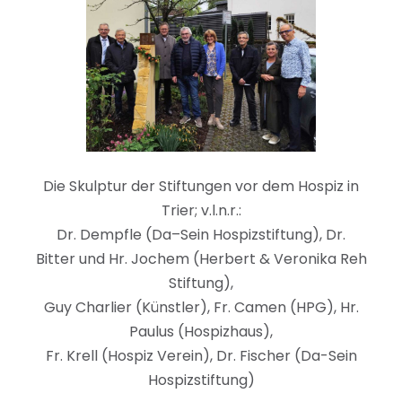
Die Skulptur
der Stiftungen
vor dem Hospiz
in
Trier
; v.l.n.r.:
Dr. Dempfle
(
Da
–
Sein Hospizstiftung
)
,
Dr.
Bitter
und
H
r.
Jochem
(
Herbert
&
Veronika Reh
Stiftung
)
,
Guy
Charlier
(
Künstler
)
,
F
r.
Camen
(HPG)
,
H
r.
Paulus
(Hospizhaus)
,
Fr
.
Krell
(Hospiz
Verein
)
,
Dr. Fischer
(Da-Sein
Hospizstiftung)