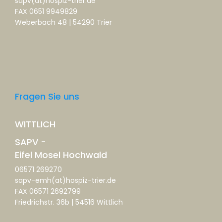
sapv(at)hospiz-trier.de
FAX 0651 9949829
Weberbach 48 | 54290 Trier
Fragen Sie uns
WITTLICH
SAPV -
Eifel Mosel Hochwald
06571 269270
sapv-emh(at)hospiz-trier.de
FAX 06571 2692799
Friedrichstr. 36b | 54516 Wittlich