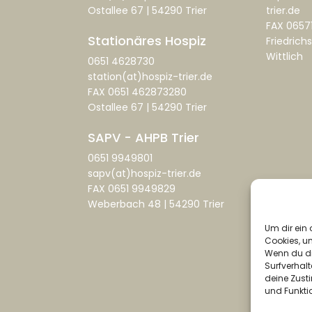
Ostallee 67 | 54290 Trier
trier.de
FAX 0657
Stationäres Hospiz
Friedrichs
Wittlich
0651 4628730
station(at)hospiz-trier.de
FAX 0651 462873280
Ostallee 67 | 54290 Trier
SAPV - AHPB Trier
0651 9949801
sapv(at)hospiz-trier.de
FAX 0651 9949829
Weberbach 48 | 54290 Trier
Um dir ein 
Cookies, u
Wenn du di
Surfverhalt
deine Zust
und Funkti