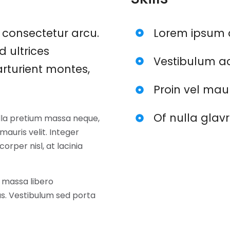
consectetur arcu.
Lorem ipsum 
d ultrices
Vestibulum ac
rturient montes,
Proin vel mau
Of nulla glav
ulla pretium massa neque,
auris velit. Integer
corper nisl, at lacinia
 massa libero
tus. Vestibulum sed porta