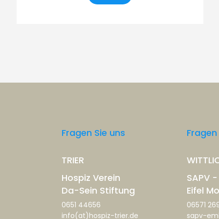
Fragen Sie uns
Fragen 
TRIER
WITTLI
Hospiz Verein
SAPV -
Da-Sein Stiftung
Eifel M
0651 44656
06571 26
info(at)hospiz-trier.de
sapv-emh