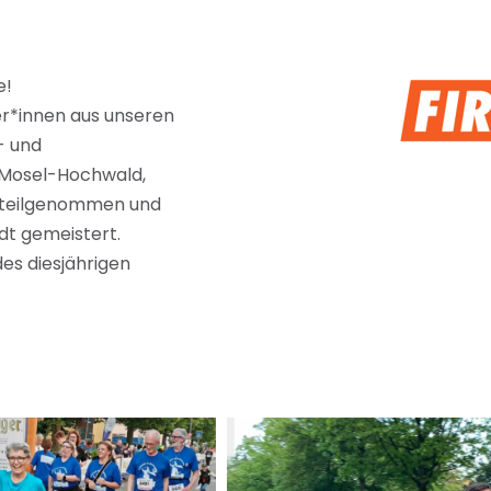
e!
er*innen aus unseren
- und
l-Mosel-Hochwald,
f teilgenommen und
adt gemeistert.
 des diesjährigen