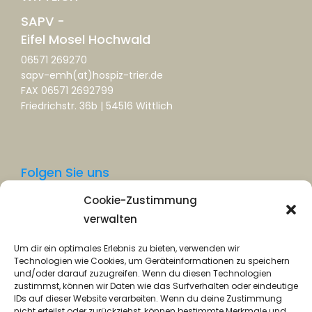
SAPV -
Eifel Mosel Hochwald
06571 269270
sapv-emh(at)hospiz-trier.de
FAX 06571 2692799
Friedrichstr. 36b | 54516 Wittlich
Folgen Sie uns
Cookie-Zustimmung
Facebook
verwalten
Instagram
Um dir ein optimales Erlebnis zu bieten, verwenden wir
Technologien wie Cookies, um Geräteinformationen zu speichern
und/oder darauf zuzugreifen. Wenn du diesen Technologien
zustimmst, können wir Daten wie das Surfverhalten oder eindeutige
IDs auf dieser Website verarbeiten. Wenn du deine Zustimmung
nicht erteilst oder zurückziehst, können bestimmte Merkmale und